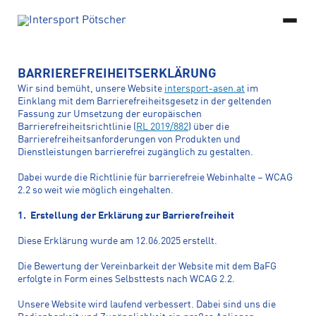
DE
BARRIEREFREIHEITSERKLÄRUNG
© 2026 Copyright INTERSPORT Asen, All rights reserved
Developed by
ÜBER UNS
Wir sind bemüht, unsere Website
intersport-asen.at
im
FlexMade
MARKEN & SORTIMENT
Einklang mit dem Barrierefreiheitsgesetz in der geltenden
Impressum
Datenschutz
Barrierefreiheitserklärung
SERVICE & BERATUNG
Fassung zur Umsetzung der europäischen
ONLINESHOP
Barrierefreiheitsrichtlinie (
RL 2019/882
) über die
EVENTS & WORKSHOPS
Barrierefreiheitsanforderungen von Produkten und
Bikeservice
Bikeleasing
KARRIERE
Dienstleistungen barrierefrei zugänglich zu gestalten.
KONTAKT
KONTAKT
Bikeversicherung
Arion® Laufanalyse
Dabei wurde die Richtlinie für barrierefreie Webinhalte – WCAG
07672 72351
2.2 so weit wie möglich eingehalten.
shopping@intersport-asen.at
Bootfitting
Skiservice
1. Erstellung der Erklärung zur Barrierefreiheit
Alle Services
Diese Erklärung wurde am 12.06.2025 erstellt.
Die Bewertung der Vereinbarkeit der Website mit dem BaFG
erfolgte in Form eines Selbsttests nach WCAG 2.2.
Unsere Website wird laufend verbessert. Dabei sind uns die