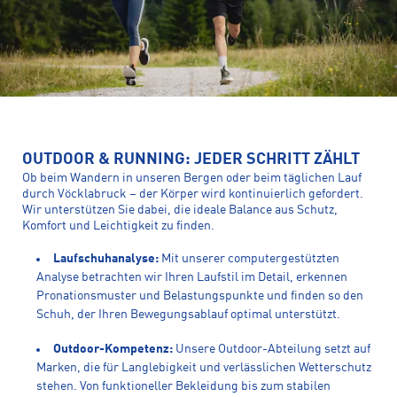
OUTDOOR & RUNNING: JEDER SCHRITT ZÄHLT
Ob beim Wandern in unseren Bergen oder beim täglichen Lauf
durch Vöcklabruck – der Körper wird kontinuierlich gefordert.
Wir unterstützen Sie dabei, die ideale Balance aus Schutz,
Komfort und Leichtigkeit zu finden.
Laufschuhanalyse:
Mit unserer computergestützten
Analyse betrachten wir Ihren Laufstil im Detail, erkennen
Pronationsmuster und Belastungspunkte und finden so den
Schuh, der Ihren Bewegungsablauf optimal unterstützt.
Outdoor-Kompetenz:
Unsere Outdoor-Abteilung setzt auf
Marken, die für Langlebigkeit und verlässlichen Wetterschutz
stehen. Von funktioneller Bekleidung bis zum stabilen